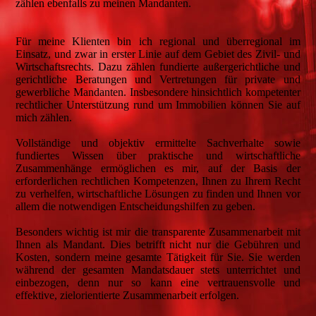
zählen ebenfalls zu meinen Mandanten.
Für meine Klienten bin ich regional und überregional im
Einsatz, und zwar in erster Linie auf dem Gebiet des Zivil- und
Wirtschaftsrechts. Dazu zählen fundierte außergerichtliche und
gerichtliche Beratungen und Vertretungen für private und
gewerbliche Mandanten. Insbesondere hinsichtlich kompetenter
rechtlicher Unterstützung rund um Immobilien können Sie auf
mich zählen.
Vollständige und objektiv ermittelte Sachverhalte sowie
fundiertes Wissen über praktische und wirtschaftliche
Zusammenhänge ermöglichen es mir, auf der Basis der
erforderlichen rechtlichen Kompetenzen, Ihnen zu Ihrem Recht
zu verhelfen, wirtschaftliche Lösungen zu finden und Ihnen vor
allem die notwendigen Entscheidungshilfen zu geben.
Besonders wichtig ist mir die transparente Zusammenarbeit mit
Ihnen als Mandant. Dies betrifft nicht nur die Gebühren und
Kosten, sondern meine gesamte Tätigkeit für Sie. Sie werden
während der gesamten Mandatsdauer stets unterrichtet und
einbezogen, denn nur so kann eine vertrauensvolle und
effektive, zielorientierte Zusammenarbeit erfolgen.