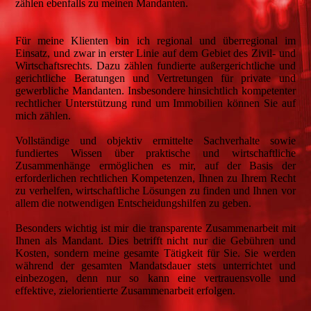
zählen ebenfalls zu meinen Mandanten.
Für meine Klienten bin ich regional und überregional im
Einsatz, und zwar in erster Linie auf dem Gebiet des Zivil- und
Wirtschaftsrechts. Dazu zählen fundierte außergerichtliche und
gerichtliche Beratungen und Vertretungen für private und
gewerbliche Mandanten. Insbesondere hinsichtlich kompetenter
rechtlicher Unterstützung rund um Immobilien können Sie auf
mich zählen.
Vollständige und objektiv ermittelte Sachverhalte sowie
fundiertes Wissen über praktische und wirtschaftliche
Zusammenhänge ermöglichen es mir, auf der Basis der
erforderlichen rechtlichen Kompetenzen, Ihnen zu Ihrem Recht
zu verhelfen, wirtschaftliche Lösungen zu finden und Ihnen vor
allem die notwendigen Entscheidungshilfen zu geben.
Besonders wichtig ist mir die transparente Zusammenarbeit mit
Ihnen als Mandant. Dies betrifft nicht nur die Gebühren und
Kosten, sondern meine gesamte Tätigkeit für Sie. Sie werden
während der gesamten Mandatsdauer stets unterrichtet und
einbezogen, denn nur so kann eine vertrauensvolle und
effektive, zielorientierte Zusammenarbeit erfolgen.