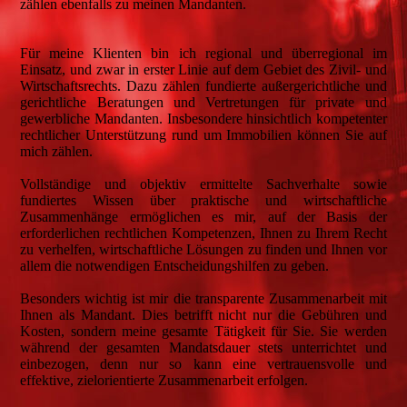
zählen ebenfalls zu meinen Mandanten.
Für meine Klienten bin ich regional und überregional im
Einsatz, und zwar in erster Linie auf dem Gebiet des Zivil- und
Wirtschaftsrechts. Dazu zählen fundierte außergerichtliche und
gerichtliche Beratungen und Vertretungen für private und
gewerbliche Mandanten. Insbesondere hinsichtlich kompetenter
rechtlicher Unterstützung rund um Immobilien können Sie auf
mich zählen.
Vollständige und objektiv ermittelte Sachverhalte sowie
fundiertes Wissen über praktische und wirtschaftliche
Zusammenhänge ermöglichen es mir, auf der Basis der
erforderlichen rechtlichen Kompetenzen, Ihnen zu Ihrem Recht
zu verhelfen, wirtschaftliche Lösungen zu finden und Ihnen vor
allem die notwendigen Entscheidungshilfen zu geben.
Besonders wichtig ist mir die transparente Zusammenarbeit mit
Ihnen als Mandant. Dies betrifft nicht nur die Gebühren und
Kosten, sondern meine gesamte Tätigkeit für Sie. Sie werden
während der gesamten Mandatsdauer stets unterrichtet und
einbezogen, denn nur so kann eine vertrauensvolle und
effektive, zielorientierte Zusammenarbeit erfolgen.