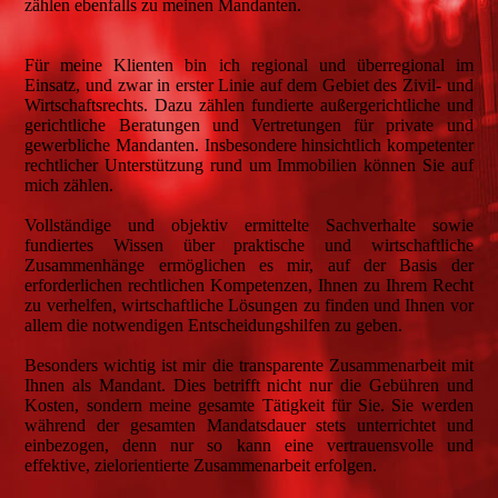
zählen ebenfalls zu meinen Mandanten.
Für meine Klienten bin ich regional und überregional im
Einsatz, und zwar in erster Linie auf dem Gebiet des Zivil- und
Wirtschaftsrechts. Dazu zählen fundierte außergerichtliche und
gerichtliche Beratungen und Vertretungen für private und
gewerbliche Mandanten. Insbesondere hinsichtlich kompetenter
rechtlicher Unterstützung rund um Immobilien können Sie auf
mich zählen.
Vollständige und objektiv ermittelte Sachverhalte sowie
fundiertes Wissen über praktische und wirtschaftliche
Zusammenhänge ermöglichen es mir, auf der Basis der
erforderlichen rechtlichen Kompetenzen, Ihnen zu Ihrem Recht
zu verhelfen, wirtschaftliche Lösungen zu finden und Ihnen vor
allem die notwendigen Entscheidungshilfen zu geben.
Besonders wichtig ist mir die transparente Zusammenarbeit mit
Ihnen als Mandant. Dies betrifft nicht nur die Gebühren und
Kosten, sondern meine gesamte Tätigkeit für Sie. Sie werden
während der gesamten Mandatsdauer stets unterrichtet und
einbezogen, denn nur so kann eine vertrauensvolle und
effektive, zielorientierte Zusammenarbeit erfolgen.