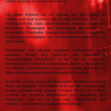
zählen ebenfalls zu meinen Mandanten.
Für meine Klienten bin ich regional und überregional im
Einsatz, und zwar in erster Linie auf dem Gebiet des Zivil- und
Wirtschaftsrechts. Dazu zählen fundierte außergerichtliche und
gerichtliche Beratungen und Vertretungen für private und
gewerbliche Mandanten. Insbesondere hinsichtlich kompetenter
rechtlicher Unterstützung rund um Immobilien können Sie auf
mich zählen.
Vollständige und objektiv ermittelte Sachverhalte sowie
fundiertes Wissen über praktische und wirtschaftliche
Zusammenhänge ermöglichen es mir, auf der Basis der
erforderlichen rechtlichen Kompetenzen, Ihnen zu Ihrem Recht
zu verhelfen, wirtschaftliche Lösungen zu finden und Ihnen vor
allem die notwendigen Entscheidungshilfen zu geben.
Besonders wichtig ist mir die transparente Zusammenarbeit mit
Ihnen als Mandant. Dies betrifft nicht nur die Gebühren und
Kosten, sondern meine gesamte Tätigkeit für Sie. Sie werden
während der gesamten Mandatsdauer stets unterrichtet und
einbezogen, denn nur so kann eine vertrauensvolle und
effektive, zielorientierte Zusammenarbeit erfolgen.