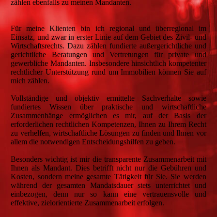
zählen ebenfalls zu meinen Mandanten.
Für meine Klienten bin ich regional und überregional im
Einsatz, und zwar in erster Linie auf dem Gebiet des Zivil- und
Wirtschaftsrechts. Dazu zählen fundierte außergerichtliche und
gerichtliche Beratungen und Vertretungen für private und
gewerbliche Mandanten. Insbesondere hinsichtlich kompetenter
rechtlicher Unterstützung rund um Immobilien können Sie auf
mich zählen.
Vollständige und objektiv ermittelte Sachverhalte sowie
fundiertes Wissen über praktische und wirtschaftliche
Zusammenhänge ermöglichen es mir, auf der Basis der
erforderlichen rechtlichen Kompetenzen, Ihnen zu Ihrem Recht
zu verhelfen, wirtschaftliche Lösungen zu finden und Ihnen vor
allem die notwendigen Entscheidungshilfen zu geben.
Besonders wichtig ist mir die transparente Zusammenarbeit mit
Ihnen als Mandant. Dies betrifft nicht nur die Gebühren und
Kosten, sondern meine gesamte Tätigkeit für Sie. Sie werden
während der gesamten Mandatsdauer stets unterrichtet und
einbezogen, denn nur so kann eine vertrauensvolle und
effektive, zielorientierte Zusammenarbeit erfolgen.