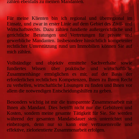
zählen ebenfalls zu meinen Mandanten.
Für meine Klienten bin ich regional und überregional im
Einsatz, und zwar in erster Linie auf dem Gebiet des Zivil- und
Wirtschaftsrechts. Dazu zählen fundierte außergerichtliche und
gerichtliche Beratungen und Vertretungen für private und
gewerbliche Mandanten. Insbesondere hinsichtlich kompetenter
rechtlicher Unterstützung rund um Immobilien können Sie auf
mich zählen.
Vollständige und objektiv ermittelte Sachverhalte sowie
fundiertes Wissen über praktische und wirtschaftliche
Zusammenhänge ermöglichen es mir, auf der Basis der
erforderlichen rechtlichen Kompetenzen, Ihnen zu Ihrem Recht
zu verhelfen, wirtschaftliche Lösungen zu finden und Ihnen vor
allem die notwendigen Entscheidungshilfen zu geben.
Besonders wichtig ist mir die transparente Zusammenarbeit mit
Ihnen als Mandant. Dies betrifft nicht nur die Gebühren und
Kosten, sondern meine gesamte Tätigkeit für Sie. Sie werden
während der gesamten Mandatsdauer stets unterrichtet und
einbezogen, denn nur so kann eine vertrauensvolle und
effektive, zielorientierte Zusammenarbeit erfolgen.