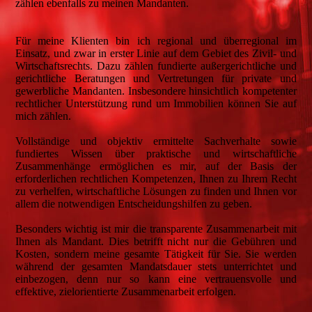
zählen ebenfalls zu meinen Mandanten.
Für meine Klienten bin ich regional und überregional im
Einsatz, und zwar in erster Linie auf dem Gebiet des Zivil- und
Wirtschaftsrechts. Dazu zählen fundierte außergerichtliche und
gerichtliche Beratungen und Vertretungen für private und
gewerbliche Mandanten. Insbesondere hinsichtlich kompetenter
rechtlicher Unterstützung rund um Immobilien können Sie auf
mich zählen.
Vollständige und objektiv ermittelte Sachverhalte sowie
fundiertes Wissen über praktische und wirtschaftliche
Zusammenhänge ermöglichen es mir, auf der Basis der
erforderlichen rechtlichen Kompetenzen, Ihnen zu Ihrem Recht
zu verhelfen, wirtschaftliche Lösungen zu finden und Ihnen vor
allem die notwendigen Entscheidungshilfen zu geben.
Besonders wichtig ist mir die transparente Zusammenarbeit mit
Ihnen als Mandant. Dies betrifft nicht nur die Gebühren und
Kosten, sondern meine gesamte Tätigkeit für Sie. Sie werden
während der gesamten Mandatsdauer stets unterrichtet und
einbezogen, denn nur so kann eine vertrauensvolle und
effektive, zielorientierte Zusammenarbeit erfolgen.