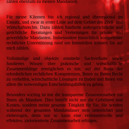
zählen ebenfalls zu meinen Mandanten.
Für meine Klienten bin ich regional und überregional im
Einsatz, und zwar in erster Linie auf dem Gebiet des Zivil- und
Wirtschaftsrechts. Dazu zählen fundierte außergerichtliche und
gerichtliche Beratungen und Vertretungen für private und
gewerbliche Mandanten. Insbesondere hinsichtlich kompetenter
rechtlicher Unterstützung rund um Immobilien können Sie auf
mich zählen.
Vollständige und objektiv ermittelte Sachverhalte sowie
fundiertes Wissen über praktische und wirtschaftliche
Zusammenhänge ermöglichen es mir, auf der Basis der
erforderlichen rechtlichen Kompetenzen, Ihnen zu Ihrem Recht
zu verhelfen, wirtschaftliche Lösungen zu finden und Ihnen vor
allem die notwendigen Entscheidungshilfen zu geben.
Besonders wichtig ist mir die transparente Zusammenarbeit mit
Ihnen als Mandant. Dies betrifft nicht nur die Gebühren und
Kosten, sondern meine gesamte Tätigkeit für Sie. Sie werden
während der gesamten Mandatsdauer stets unterrichtet und
einbezogen, denn nur so kann eine vertrauensvolle und
effektive, zielorientierte Zusammenarbeit erfolgen.