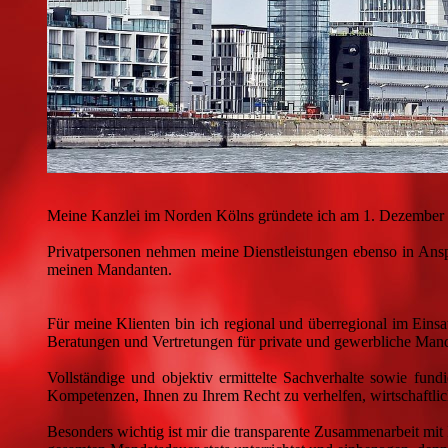
Meine Kanzlei im Norden Kölns gründete ich am 1. Dezember
Privatpersonen nehmen meine Dienstleistungen ebenso in Ans
meinen Mandanten.
Für meine Klienten bin ich regional und überregional im Einsat
Beratungen und Vertretungen für private und gewerbliche Mand
Vollständige und objektiv ermittelte Sachverhalte sowie fund
Kompetenzen, Ihnen zu Ihrem Recht zu verhelfen, wirtschaftli
Besonders wichtig ist mir die transparente Zusammenarbeit mit