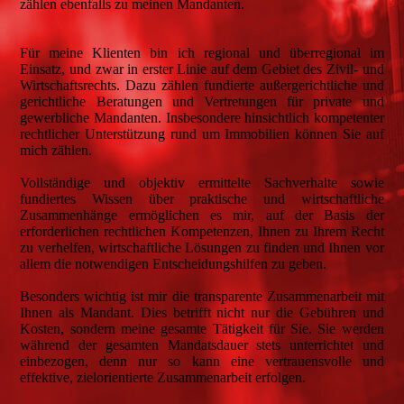
zählen ebenfalls zu meinen Mandanten.
Für meine Klienten bin ich regional und überregional im
Einsatz, und zwar in erster Linie auf dem Gebiet des Zivil- und
Wirtschaftsrechts. Dazu zählen fundierte außergerichtliche und
gerichtliche Beratungen und Vertretungen für private und
gewerbliche Mandanten. Insbesondere hinsichtlich kompetenter
rechtlicher Unterstützung rund um Immobilien können Sie auf
mich zählen.
Vollständige und objektiv ermittelte Sachverhalte sowie
fundiertes Wissen über praktische und wirtschaftliche
Zusammenhänge ermöglichen es mir, auf der Basis der
erforderlichen rechtlichen Kompetenzen, Ihnen zu Ihrem Recht
zu verhelfen, wirtschaftliche Lösungen zu finden und Ihnen vor
allem die notwendigen Entscheidungshilfen zu geben.
Besonders wichtig ist mir die transparente Zusammenarbeit mit
Ihnen als Mandant. Dies betrifft nicht nur die Gebühren und
Kosten, sondern meine gesamte Tätigkeit für Sie. Sie werden
während der gesamten Mandatsdauer stets unterrichtet und
einbezogen, denn nur so kann eine vertrauensvolle und
effektive, zielorientierte Zusammenarbeit erfolgen.