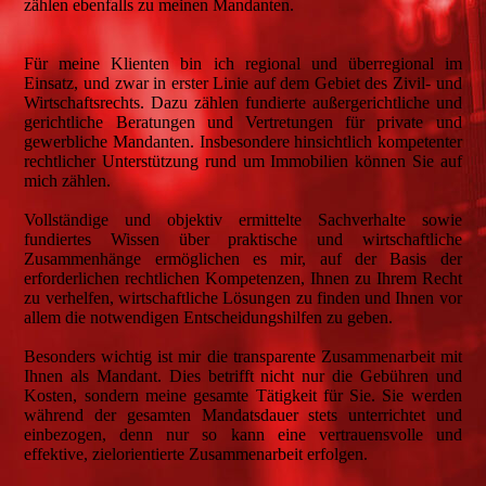
zählen ebenfalls zu meinen Mandanten.
Für meine Klienten bin ich regional und überregional im
Einsatz, und zwar in erster Linie auf dem Gebiet des Zivil- und
Wirtschaftsrechts. Dazu zählen fundierte außergerichtliche und
gerichtliche Beratungen und Vertretungen für private und
gewerbliche Mandanten. Insbesondere hinsichtlich kompetenter
rechtlicher Unterstützung rund um Immobilien können Sie auf
mich zählen.
Vollständige und objektiv ermittelte Sachverhalte sowie
fundiertes Wissen über praktische und wirtschaftliche
Zusammenhänge ermöglichen es mir, auf der Basis der
erforderlichen rechtlichen Kompetenzen, Ihnen zu Ihrem Recht
zu verhelfen, wirtschaftliche Lösungen zu finden und Ihnen vor
allem die notwendigen Entscheidungshilfen zu geben.
Besonders wichtig ist mir die transparente Zusammenarbeit mit
Ihnen als Mandant. Dies betrifft nicht nur die Gebühren und
Kosten, sondern meine gesamte Tätigkeit für Sie. Sie werden
während der gesamten Mandatsdauer stets unterrichtet und
einbezogen, denn nur so kann eine vertrauensvolle und
effektive, zielorientierte Zusammenarbeit erfolgen.