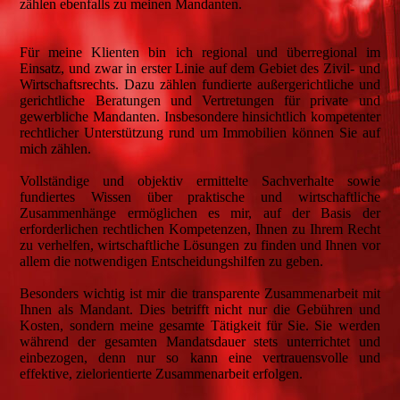
zählen ebenfalls zu meinen Mandanten.
Für meine Klienten bin ich regional und überregional im
Einsatz, und zwar in erster Linie auf dem Gebiet des Zivil- und
Wirtschaftsrechts. Dazu zählen fundierte außergerichtliche und
gerichtliche Beratungen und Vertretungen für private und
gewerbliche Mandanten. Insbesondere hinsichtlich kompetenter
rechtlicher Unterstützung rund um Immobilien können Sie auf
mich zählen.
Vollständige und objektiv ermittelte Sachverhalte sowie
fundiertes Wissen über praktische und wirtschaftliche
Zusammenhänge ermöglichen es mir, auf der Basis der
erforderlichen rechtlichen Kompetenzen, Ihnen zu Ihrem Recht
zu verhelfen, wirtschaftliche Lösungen zu finden und Ihnen vor
allem die notwendigen Entscheidungshilfen zu geben.
Besonders wichtig ist mir die transparente Zusammenarbeit mit
Ihnen als Mandant. Dies betrifft nicht nur die Gebühren und
Kosten, sondern meine gesamte Tätigkeit für Sie. Sie werden
während der gesamten Mandatsdauer stets unterrichtet und
einbezogen, denn nur so kann eine vertrauensvolle und
effektive, zielorientierte Zusammenarbeit erfolgen.