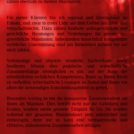
zählen ebenfalls zu meinen Mandanten.
Für meine Klienten bin ich regional und überregional im
Einsatz, und zwar in erster Linie auf dem Gebiet des Zivil- und
Wirtschaftsrechts. Dazu zählen fundierte außergerichtliche und
gerichtliche Beratungen und Vertretungen für private und
gewerbliche Mandanten. Insbesondere hinsichtlich kompetenter
rechtlicher Unterstützung rund um Immobilien können Sie auf
mich zählen.
Vollständige und objektiv ermittelte Sachverhalte sowie
fundiertes Wissen über praktische und wirtschaftliche
Zusammenhänge ermöglichen es mir, auf der Basis der
erforderlichen rechtlichen Kompetenzen, Ihnen zu Ihrem Recht
zu verhelfen, wirtschaftliche Lösungen zu finden und Ihnen vor
allem die notwendigen Entscheidungshilfen zu geben.
Besonders wichtig ist mir die transparente Zusammenarbeit mit
Ihnen als Mandant. Dies betrifft nicht nur die Gebühren und
Kosten, sondern meine gesamte Tätigkeit für Sie. Sie werden
während der gesamten Mandatsdauer stets unterrichtet und
einbezogen, denn nur so kann eine vertrauensvolle und
effektive, zielorientierte Zusammenarbeit erfolgen.