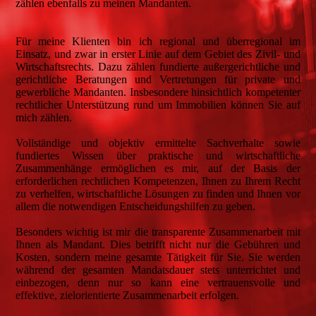
zählen ebenfalls zu meinen Mandanten.
Für meine Klienten bin ich regional und überregional im
Einsatz, und zwar in erster Linie auf dem Gebiet des Zivil- und
Wirtschaftsrechts. Dazu zählen fundierte außergerichtliche und
gerichtliche Beratungen und Vertretungen für private und
gewerbliche Mandanten. Insbesondere hinsichtlich kompetenter
rechtlicher Unterstützung rund um Immobilien können Sie auf
mich zählen.
Vollständige und objektiv ermittelte Sachverhalte sowie
fundiertes Wissen über praktische und wirtschaftliche
Zusammenhänge ermöglichen es mir, auf der Basis der
erforderlichen rechtlichen Kompetenzen, Ihnen zu Ihrem Recht
zu verhelfen, wirtschaftliche Lösungen zu finden und Ihnen vor
allem die notwendigen Entscheidungshilfen zu geben.
Besonders wichtig ist mir die transparente Zusammenarbeit mit
Ihnen als Mandant. Dies betrifft nicht nur die Gebühren und
Kosten, sondern meine gesamte Tätigkeit für Sie. Sie werden
während der gesamten Mandatsdauer stets unterrichtet und
einbezogen, denn nur so kann eine vertrauensvolle und
effektive, zielorientierte Zusammenarbeit erfolgen.