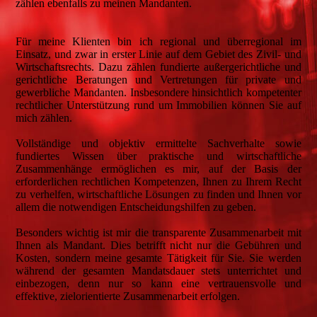
zählen ebenfalls zu meinen Mandanten.
Für meine Klienten bin ich regional und überregional im
Einsatz, und zwar in erster Linie auf dem Gebiet des Zivil- und
Wirtschaftsrechts. Dazu zählen fundierte außergerichtliche und
gerichtliche Beratungen und Vertretungen für private und
gewerbliche Mandanten. Insbesondere hinsichtlich kompetenter
rechtlicher Unterstützung rund um Immobilien können Sie auf
mich zählen.
Vollständige und objektiv ermittelte Sachverhalte sowie
fundiertes Wissen über praktische und wirtschaftliche
Zusammenhänge ermöglichen es mir, auf der Basis der
erforderlichen rechtlichen Kompetenzen, Ihnen zu Ihrem Recht
zu verhelfen, wirtschaftliche Lösungen zu finden und Ihnen vor
allem die notwendigen Entscheidungshilfen zu geben.
Besonders wichtig ist mir die transparente Zusammenarbeit mit
Ihnen als Mandant. Dies betrifft nicht nur die Gebühren und
Kosten, sondern meine gesamte Tätigkeit für Sie. Sie werden
während der gesamten Mandatsdauer stets unterrichtet und
einbezogen, denn nur so kann eine vertrauensvolle und
effektive, zielorientierte Zusammenarbeit erfolgen.