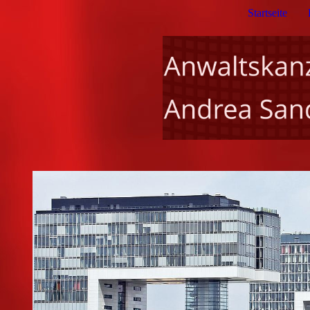
Startseite