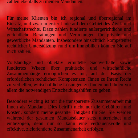
zählen ebenfalls zu meinen Mandanten.
Für meine Klienten bin ich regional und überregional im
Einsatz, und zwar in erster Linie auf dem Gebiet des Zivil- und
Wirtschaftsrechts. Dazu zählen fundierte außergerichtliche und
gerichtliche Beratungen und Vertretungen für private und
gewerbliche Mandanten. Insbesondere hinsichtlich kompetenter
rechtlicher Unterstützung rund um Immobilien können Sie auf
mich zählen.
Vollständige und objektiv ermittelte Sachverhalte sowie
fundiertes Wissen über praktische und wirtschaftliche
Zusammenhänge ermöglichen es mir, auf der Basis der
erforderlichen rechtlichen Kompetenzen, Ihnen zu Ihrem Recht
zu verhelfen, wirtschaftliche Lösungen zu finden und Ihnen vor
allem die notwendigen Entscheidungshilfen zu geben.
Besonders wichtig ist mir die transparente Zusammenarbeit mit
Ihnen als Mandant. Dies betrifft nicht nur die Gebühren und
Kosten, sondern meine gesamte Tätigkeit für Sie. Sie werden
während der gesamten Mandatsdauer stets unterrichtet und
einbezogen, denn nur so kann eine vertrauensvolle und
effektive, zielorientierte Zusammenarbeit erfolgen.