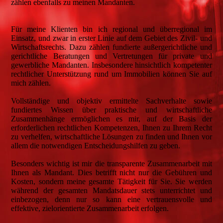
zählen ebenfalls zu meinen Mandanten.
Für meine Klienten bin ich regional und überregional im
Einsatz, und zwar in erster Linie auf dem Gebiet des Zivil- und
Wirtschaftsrechts. Dazu zählen fundierte außergerichtliche und
gerichtliche Beratungen und Vertretungen für private und
gewerbliche Mandanten. Insbesondere hinsichtlich kompetenter
rechtlicher Unterstützung rund um Immobilien können Sie auf
mich zählen.
Vollständige und objektiv ermittelte Sachverhalte sowie
fundiertes Wissen über praktische und wirtschaftliche
Zusammenhänge ermöglichen es mir, auf der Basis der
erforderlichen rechtlichen Kompetenzen, Ihnen zu Ihrem Recht
zu verhelfen, wirtschaftliche Lösungen zu finden und Ihnen vor
allem die notwendigen Entscheidungshilfen zu geben.
Besonders wichtig ist mir die transparente Zusammenarbeit mit
Ihnen als Mandant. Dies betrifft nicht nur die Gebühren und
Kosten, sondern meine gesamte Tätigkeit für Sie. Sie werden
während der gesamten Mandatsdauer stets unterrichtet und
einbezogen, denn nur so kann eine vertrauensvolle und
effektive, zielorientierte Zusammenarbeit erfolgen.