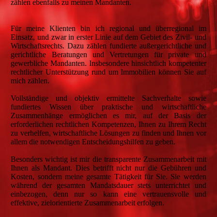
zählen ebenfalls zu meinen Mandanten.
Für meine Klienten bin ich regional und überregional im
Einsatz, und zwar in erster Linie auf dem Gebiet des Zivil- und
Wirtschaftsrechts. Dazu zählen fundierte außergerichtliche und
gerichtliche Beratungen und Vertretungen für private und
gewerbliche Mandanten. Insbesondere hinsichtlich kompetenter
rechtlicher Unterstützung rund um Immobilien können Sie auf
mich zählen.
Vollständige und objektiv ermittelte Sachverhalte sowie
fundiertes Wissen über praktische und wirtschaftliche
Zusammenhänge ermöglichen es mir, auf der Basis der
erforderlichen rechtlichen Kompetenzen, Ihnen zu Ihrem Recht
zu verhelfen, wirtschaftliche Lösungen zu finden und Ihnen vor
allem die notwendigen Entscheidungshilfen zu geben.
Besonders wichtig ist mir die transparente Zusammenarbeit mit
Ihnen als Mandant. Dies betrifft nicht nur die Gebühren und
Kosten, sondern meine gesamte Tätigkeit für Sie. Sie werden
während der gesamten Mandatsdauer stets unterrichtet und
einbezogen, denn nur so kann eine vertrauensvolle und
effektive, zielorientierte Zusammenarbeit erfolgen.