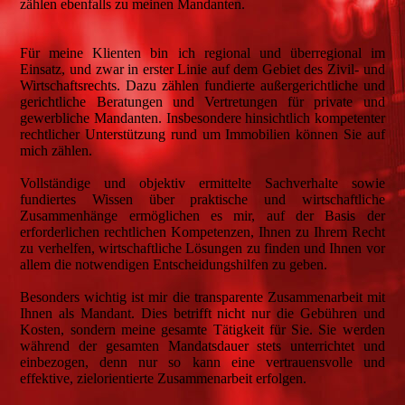
zählen ebenfalls zu meinen Mandanten.
Für meine Klienten bin ich regional und überregional im
Einsatz, und zwar in erster Linie auf dem Gebiet des Zivil- und
Wirtschaftsrechts. Dazu zählen fundierte außergerichtliche und
gerichtliche Beratungen und Vertretungen für private und
gewerbliche Mandanten. Insbesondere hinsichtlich kompetenter
rechtlicher Unterstützung rund um Immobilien können Sie auf
mich zählen.
Vollständige und objektiv ermittelte Sachverhalte sowie
fundiertes Wissen über praktische und wirtschaftliche
Zusammenhänge ermöglichen es mir, auf der Basis der
erforderlichen rechtlichen Kompetenzen, Ihnen zu Ihrem Recht
zu verhelfen, wirtschaftliche Lösungen zu finden und Ihnen vor
allem die notwendigen Entscheidungshilfen zu geben.
Besonders wichtig ist mir die transparente Zusammenarbeit mit
Ihnen als Mandant. Dies betrifft nicht nur die Gebühren und
Kosten, sondern meine gesamte Tätigkeit für Sie. Sie werden
während der gesamten Mandatsdauer stets unterrichtet und
einbezogen, denn nur so kann eine vertrauensvolle und
effektive, zielorientierte Zusammenarbeit erfolgen.