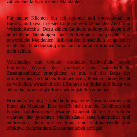
zählen ebenfalls zu meinen Mandanten.
Für meine Klienten bin ich regional und überregional im
Einsatz, und zwar in erster Linie auf dem Gebiet des Zivil- und
Wirtschaftsrechts. Dazu zählen fundierte außergerichtliche und
gerichtliche Beratungen und Vertretungen für private und
gewerbliche Mandanten. Insbesondere hinsichtlich kompetenter
rechtlicher Unterstützung rund um Immobilien können Sie auf
mich zählen.
Vollständige und objektiv ermittelte Sachverhalte sowie
fundiertes Wissen über praktische und wirtschaftliche
Zusammenhänge ermöglichen es mir, auf der Basis der
erforderlichen rechtlichen Kompetenzen, Ihnen zu Ihrem Recht
zu verhelfen, wirtschaftliche Lösungen zu finden und Ihnen vor
allem die notwendigen Entscheidungshilfen zu geben.
Besonders wichtig ist mir die transparente Zusammenarbeit mit
Ihnen als Mandant. Dies betrifft nicht nur die Gebühren und
Kosten, sondern meine gesamte Tätigkeit für Sie. Sie werden
während der gesamten Mandatsdauer stets unterrichtet und
einbezogen, denn nur so kann eine vertrauensvolle und
effektive, zielorientierte Zusammenarbeit erfolgen.