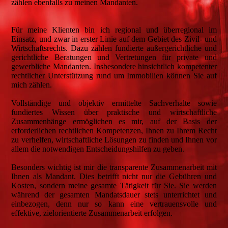
zählen ebenfalls zu meinen Mandanten.
Für meine Klienten bin ich regional und überregional im
Einsatz, und zwar in erster Linie auf dem Gebiet des Zivil- und
Wirtschaftsrechts. Dazu zählen fundierte außergerichtliche und
gerichtliche Beratungen und Vertretungen für private und
gewerbliche Mandanten. Insbesondere hinsichtlich kompetenter
rechtlicher Unterstützung rund um Immobilien können Sie auf
mich zählen.
Vollständige und objektiv ermittelte Sachverhalte sowie
fundiertes Wissen über praktische und wirtschaftliche
Zusammenhänge ermöglichen es mir, auf der Basis der
erforderlichen rechtlichen Kompetenzen, Ihnen zu Ihrem Recht
zu verhelfen, wirtschaftliche Lösungen zu finden und Ihnen vor
allem die notwendigen Entscheidungshilfen zu geben.
Besonders wichtig ist mir die transparente Zusammenarbeit mit
Ihnen als Mandant. Dies betrifft nicht nur die Gebühren und
Kosten, sondern meine gesamte Tätigkeit für Sie. Sie werden
während der gesamten Mandatsdauer stets unterrichtet und
einbezogen, denn nur so kann eine vertrauensvolle und
effektive, zielorientierte Zusammenarbeit erfolgen.