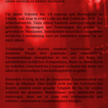
zählen ebenfalls zu meinen Mandanten.
Für meine Klienten bin ich regional und überregional im
Einsatz, und zwar in erster Linie auf dem Gebiet des Zivil- und
Wirtschaftsrechts. Dazu zählen fundierte außergerichtliche und
gerichtliche Beratungen und Vertretungen für private und
gewerbliche Mandanten. Insbesondere hinsichtlich kompetenter
rechtlicher Unterstützung rund um Immobilien können Sie auf
mich zählen.
Vollständige und objektiv ermittelte Sachverhalte sowie
fundiertes Wissen über praktische und wirtschaftliche
Zusammenhänge ermöglichen es mir, auf der Basis der
erforderlichen rechtlichen Kompetenzen, Ihnen zu Ihrem Recht
zu verhelfen, wirtschaftliche Lösungen zu finden und Ihnen vor
allem die notwendigen Entscheidungshilfen zu geben.
Besonders wichtig ist mir die transparente Zusammenarbeit mit
Ihnen als Mandant. Dies betrifft nicht nur die Gebühren und
Kosten, sondern meine gesamte Tätigkeit für Sie. Sie werden
während der gesamten Mandatsdauer stets unterrichtet und
einbezogen, denn nur so kann eine vertrauensvolle und
effektive, zielorientierte Zusammenarbeit erfolgen.