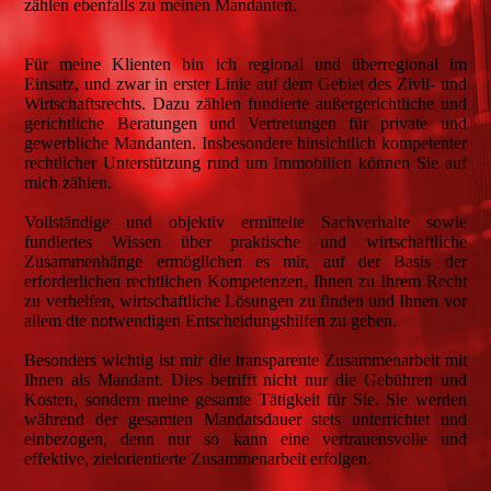
zählen ebenfalls zu meinen Mandanten.
Für meine Klienten bin ich regional und überregional im
Einsatz, und zwar in erster Linie auf dem Gebiet des Zivil- und
Wirtschaftsrechts. Dazu zählen fundierte außergerichtliche und
gerichtliche Beratungen und Vertretungen für private und
gewerbliche Mandanten. Insbesondere hinsichtlich kompetenter
rechtlicher Unterstützung rund um Immobilien können Sie auf
mich zählen.
Vollständige und objektiv ermittelte Sachverhalte sowie
fundiertes Wissen über praktische und wirtschaftliche
Zusammenhänge ermöglichen es mir, auf der Basis der
erforderlichen rechtlichen Kompetenzen, Ihnen zu Ihrem Recht
zu verhelfen, wirtschaftliche Lösungen zu finden und Ihnen vor
allem die notwendigen Entscheidungshilfen zu geben.
Besonders wichtig ist mir die transparente Zusammenarbeit mit
Ihnen als Mandant. Dies betrifft nicht nur die Gebühren und
Kosten, sondern meine gesamte Tätigkeit für Sie. Sie werden
während der gesamten Mandatsdauer stets unterrichtet und
einbezogen, denn nur so kann eine vertrauensvolle und
effektive, zielorientierte Zusammenarbeit erfolgen.