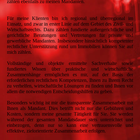
zählen ebenfalls zu meinen Mandanten.
Für meine Klienten bin ich regional und überregional im
Einsatz, und zwar in erster Linie auf dem Gebiet des Zivil- und
Wirtschaftsrechts. Dazu zählen fundierte außergerichtliche und
gerichtliche Beratungen und Vertretungen für private und
gewerbliche Mandanten. Insbesondere hinsichtlich kompetenter
rechtlicher Unterstützung rund um Immobilien können Sie auf
mich zählen.
Vollständige und objektiv ermittelte Sachverhalte sowie
fundiertes Wissen über praktische und wirtschaftliche
Zusammenhänge ermöglichen es mir, auf der Basis der
erforderlichen rechtlichen Kompetenzen, Ihnen zu Ihrem Recht
zu verhelfen, wirtschaftliche Lösungen zu finden und Ihnen vor
allem die notwendigen Entscheidungshilfen zu geben.
Besonders wichtig ist mir die transparente Zusammenarbeit mit
Ihnen als Mandant. Dies betrifft nicht nur die Gebühren und
Kosten, sondern meine gesamte Tätigkeit für Sie. Sie werden
während der gesamten Mandatsdauer stets unterrichtet und
einbezogen, denn nur so kann eine vertrauensvolle und
effektive, zielorientierte Zusammenarbeit erfolgen.