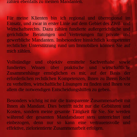
zählen ebenfalls zu meinen Mandanten.
Für meine Klienten bin ich regional und überregional im
Einsatz, und zwar in erster Linie auf dem Gebiet des Zivil- und
Wirtschaftsrechts. Dazu zählen fundierte außergerichtliche und
gerichtliche Beratungen und Vertretungen für private und
gewerbliche Mandanten. Insbesondere hinsichtlich kompetenter
rechtlicher Unterstützung rund um Immobilien können Sie auf
mich zählen.
Vollständige und objektiv ermittelte Sachverhalte sowie
fundiertes Wissen über praktische und wirtschaftliche
Zusammenhänge ermöglichen es mir, auf der Basis der
erforderlichen rechtlichen Kompetenzen, Ihnen zu Ihrem Recht
zu verhelfen, wirtschaftliche Lösungen zu finden und Ihnen vor
allem die notwendigen Entscheidungshilfen zu geben.
Besonders wichtig ist mir die transparente Zusammenarbeit mit
Ihnen als Mandant. Dies betrifft nicht nur die Gebühren und
Kosten, sondern meine gesamte Tätigkeit für Sie. Sie werden
während der gesamten Mandatsdauer stets unterrichtet und
einbezogen, denn nur so kann eine vertrauensvolle und
effektive, zielorientierte Zusammenarbeit erfolgen.