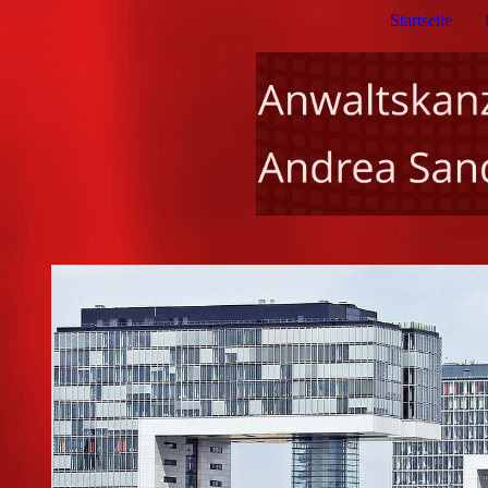
Startseite