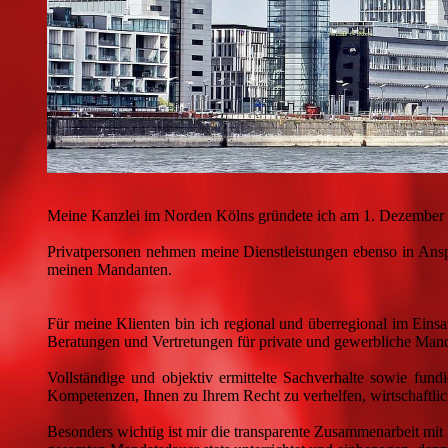
Meine Kanzlei im Norden Kölns gründete ich am 1. Dezember
Privatpersonen nehmen meine Dienstleistungen ebenso in Ans
meinen Mandanten.
Für meine Klienten bin ich regional und überregional im Einsat
Beratungen und Vertretungen für private und gewerbliche Mand
Vollständige und objektiv ermittelte Sachverhalte sowie fund
Kompetenzen, Ihnen zu Ihrem Recht zu verhelfen, wirtschaftli
Besonders wichtig ist mir die transparente Zusammenarbeit mit