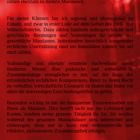
zählen ebenfalls zu meinen Mandanten.
Für meine Klienten bin ich regional und überregional im
Einsatz, und zwar in erster Linie auf dem Gebiet des Zivil- und
Wirtschaftsrechts. Dazu zählen fundierte außergerichtliche und
gerichtliche Beratungen und Vertretungen für private und
gewerbliche Mandanten. Insbesondere hinsichtlich kompetenter
rechtlicher Unterstützung rund um Immobilien können Sie auf
mich zählen.
Vollständige und objektiv ermittelte Sachverhalte sowie
fundiertes Wissen über praktische und wirtschaftliche
Zusammenhänge ermöglichen es mir, auf der Basis der
erforderlichen rechtlichen Kompetenzen, Ihnen zu Ihrem Recht
zu verhelfen, wirtschaftliche Lösungen zu finden und Ihnen vor
allem die notwendigen Entscheidungshilfen zu geben.
Besonders wichtig ist mir die transparente Zusammenarbeit mit
Ihnen als Mandant. Dies betrifft nicht nur die Gebühren und
Kosten, sondern meine gesamte Tätigkeit für Sie. Sie werden
während der gesamten Mandatsdauer stets unterrichtet und
einbezogen, denn nur so kann eine vertrauensvolle und
effektive, zielorientierte Zusammenarbeit erfolgen.