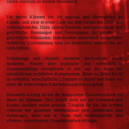
zählen ebenfalls zu meinen Mandanten.
Für meine Klienten bin ich regional und überregional im
Einsatz, und zwar in erster Linie auf dem Gebiet des Zivil- und
Wirtschaftsrechts. Dazu zählen fundierte außergerichtliche und
gerichtliche Beratungen und Vertretungen für private und
gewerbliche Mandanten. Insbesondere hinsichtlich kompetenter
rechtlicher Unterstützung rund um Immobilien können Sie auf
mich zählen.
Vollständige und objektiv ermittelte Sachverhalte sowie
fundiertes Wissen über praktische und wirtschaftliche
Zusammenhänge ermöglichen es mir, auf der Basis der
erforderlichen rechtlichen Kompetenzen, Ihnen zu Ihrem Recht
zu verhelfen, wirtschaftliche Lösungen zu finden und Ihnen vor
allem die notwendigen Entscheidungshilfen zu geben.
Besonders wichtig ist mir die transparente Zusammenarbeit mit
Ihnen als Mandant. Dies betrifft nicht nur die Gebühren und
Kosten, sondern meine gesamte Tätigkeit für Sie. Sie werden
während der gesamten Mandatsdauer stets unterrichtet und
einbezogen, denn nur so kann eine vertrauensvolle und
effektive, zielorientierte Zusammenarbeit erfolgen.