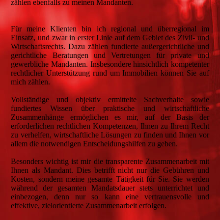
zählen ebenfalls zu meinen Mandanten.
Für meine Klienten bin ich regional und überregional im
Einsatz, und zwar in erster Linie auf dem Gebiet des Zivil- und
Wirtschaftsrechts. Dazu zählen fundierte außergerichtliche und
gerichtliche Beratungen und Vertretungen für private und
gewerbliche Mandanten. Insbesondere hinsichtlich kompetenter
rechtlicher Unterstützung rund um Immobilien können Sie auf
mich zählen.
Vollständige und objektiv ermittelte Sachverhalte sowie
fundiertes Wissen über praktische und wirtschaftliche
Zusammenhänge ermöglichen es mir, auf der Basis der
erforderlichen rechtlichen Kompetenzen, Ihnen zu Ihrem Recht
zu verhelfen, wirtschaftliche Lösungen zu finden und Ihnen vor
allem die notwendigen Entscheidungshilfen zu geben.
Besonders wichtig ist mir die transparente Zusammenarbeit mit
Ihnen als Mandant. Dies betrifft nicht nur die Gebühren und
Kosten, sondern meine gesamte Tätigkeit für Sie. Sie werden
während der gesamten Mandatsdauer stets unterrichtet und
einbezogen, denn nur so kann eine vertrauensvolle und
effektive, zielorientierte Zusammenarbeit erfolgen.