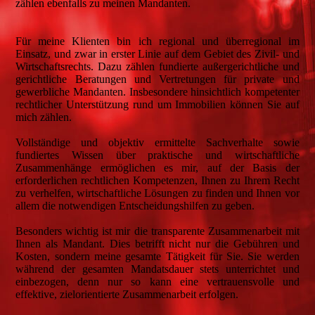
zählen ebenfalls zu meinen Mandanten.
Für meine Klienten bin ich regional und überregional im
Einsatz, und zwar in erster Linie auf dem Gebiet des Zivil- und
Wirtschaftsrechts. Dazu zählen fundierte außergerichtliche und
gerichtliche Beratungen und Vertretungen für private und
gewerbliche Mandanten. Insbesondere hinsichtlich kompetenter
rechtlicher Unterstützung rund um Immobilien können Sie auf
mich zählen.
Vollständige und objektiv ermittelte Sachverhalte sowie
fundiertes Wissen über praktische und wirtschaftliche
Zusammenhänge ermöglichen es mir, auf der Basis der
erforderlichen rechtlichen Kompetenzen, Ihnen zu Ihrem Recht
zu verhelfen, wirtschaftliche Lösungen zu finden und Ihnen vor
allem die notwendigen Entscheidungshilfen zu geben.
Besonders wichtig ist mir die transparente Zusammenarbeit mit
Ihnen als Mandant. Dies betrifft nicht nur die Gebühren und
Kosten, sondern meine gesamte Tätigkeit für Sie. Sie werden
während der gesamten Mandatsdauer stets unterrichtet und
einbezogen, denn nur so kann eine vertrauensvolle und
effektive, zielorientierte Zusammenarbeit erfolgen.