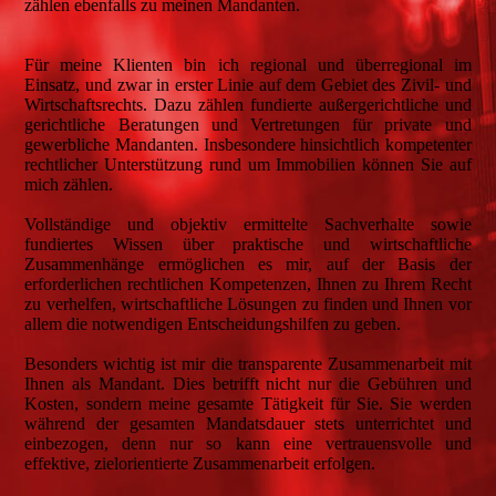
zählen ebenfalls zu meinen Mandanten.
Für meine Klienten bin ich regional und überregional im
Einsatz, und zwar in erster Linie auf dem Gebiet des Zivil- und
Wirtschaftsrechts. Dazu zählen fundierte außergerichtliche und
gerichtliche Beratungen und Vertretungen für private und
gewerbliche Mandanten. Insbesondere hinsichtlich kompetenter
rechtlicher Unterstützung rund um Immobilien können Sie auf
mich zählen.
Vollständige und objektiv ermittelte Sachverhalte sowie
fundiertes Wissen über praktische und wirtschaftliche
Zusammenhänge ermöglichen es mir, auf der Basis der
erforderlichen rechtlichen Kompetenzen, Ihnen zu Ihrem Recht
zu verhelfen, wirtschaftliche Lösungen zu finden und Ihnen vor
allem die notwendigen Entscheidungshilfen zu geben.
Besonders wichtig ist mir die transparente Zusammenarbeit mit
Ihnen als Mandant. Dies betrifft nicht nur die Gebühren und
Kosten, sondern meine gesamte Tätigkeit für Sie. Sie werden
während der gesamten Mandatsdauer stets unterrichtet und
einbezogen, denn nur so kann eine vertrauensvolle und
effektive, zielorientierte Zusammenarbeit erfolgen.