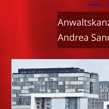
Startseite