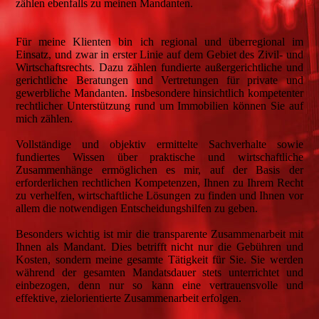
zählen ebenfalls zu meinen Mandanten.
Für meine Klienten bin ich regional und überregional im
Einsatz, und zwar in erster Linie auf dem Gebiet des Zivil- und
Wirtschaftsrechts. Dazu zählen fundierte außergerichtliche und
gerichtliche Beratungen und Vertretungen für private und
gewerbliche Mandanten. Insbesondere hinsichtlich kompetenter
rechtlicher Unterstützung rund um Immobilien können Sie auf
mich zählen.
Vollständige und objektiv ermittelte Sachverhalte sowie
fundiertes Wissen über praktische und wirtschaftliche
Zusammenhänge ermöglichen es mir, auf der Basis der
erforderlichen rechtlichen Kompetenzen, Ihnen zu Ihrem Recht
zu verhelfen, wirtschaftliche Lösungen zu finden und Ihnen vor
allem die notwendigen Entscheidungshilfen zu geben.
Besonders wichtig ist mir die transparente Zusammenarbeit mit
Ihnen als Mandant. Dies betrifft nicht nur die Gebühren und
Kosten, sondern meine gesamte Tätigkeit für Sie. Sie werden
während der gesamten Mandatsdauer stets unterrichtet und
einbezogen, denn nur so kann eine vertrauensvolle und
effektive, zielorientierte Zusammenarbeit erfolgen.