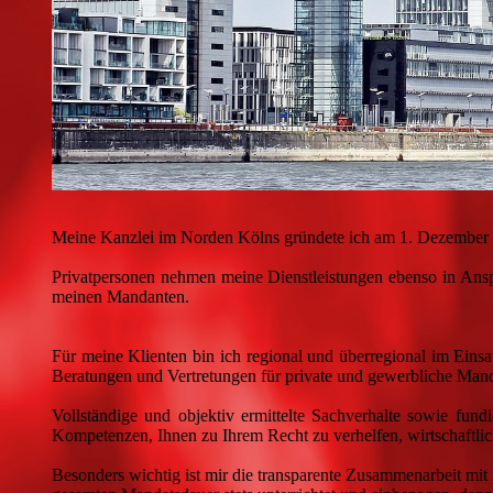
Meine Kanzlei im Norden Kölns gründete ich am 1. Dezember
Privatpersonen nehmen meine Dienstleistungen ebenso in Ans
meinen Mandanten.
Für meine Klienten bin ich regional und überregional im Einsat
Beratungen und Vertretungen für private und gewerbliche Mand
Vollständige und objektiv ermittelte Sachverhalte sowie fund
Kompetenzen, Ihnen zu Ihrem Recht zu verhelfen, wirtschaftli
Besonders wichtig ist mir die transparente Zusammenarbeit mit