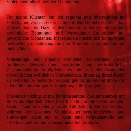
zählen ebenfalls zu meinen Mandanten.
Für meine Klienten bin ich regional und überregional im
Einsatz, und zwar in erster Linie auf dem Gebiet des Zivil- und
Wirtschaftsrechts. Dazu zählen fundierte außergerichtliche und
gerichtliche Beratungen und Vertretungen für private und
gewerbliche Mandanten. Insbesondere hinsichtlich kompetenter
rechtlicher Unterstützung rund um Immobilien können Sie auf
mich zählen.
Vollständige und objektiv ermittelte Sachverhalte sowie
fundiertes Wissen über praktische und wirtschaftliche
Zusammenhänge ermöglichen es mir, auf der Basis der
erforderlichen rechtlichen Kompetenzen, Ihnen zu Ihrem Recht
zu verhelfen, wirtschaftliche Lösungen zu finden und Ihnen vor
allem die notwendigen Entscheidungshilfen zu geben.
Besonders wichtig ist mir die transparente Zusammenarbeit mit
Ihnen als Mandant. Dies betrifft nicht nur die Gebühren und
Kosten, sondern meine gesamte Tätigkeit für Sie. Sie werden
während der gesamten Mandatsdauer stets unterrichtet und
einbezogen, denn nur so kann eine vertrauensvolle und
effektive, zielorientierte Zusammenarbeit erfolgen.