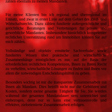
zählen ebenfalls zu meinen Mandanten.
Für meine Klienten bin ich regional und überregional im
Einsatz, und zwar in erster Linie auf dem Gebiet des Zivil- und
Wirtschaftsrechts. Dazu zählen fundierte außergerichtliche und
gerichtliche Beratungen und Vertretungen für private und
gewerbliche Mandanten. Insbesondere hinsichtlich kompetenter
rechtlicher Unterstützung rund um Immobilien können Sie auf
mich zählen.
Vollständige und objektiv ermittelte Sachverhalte sowie
fundiertes Wissen über praktische und wirtschaftliche
Zusammenhänge ermöglichen es mir, auf der Basis der
erforderlichen rechtlichen Kompetenzen, Ihnen zu Ihrem Recht
zu verhelfen, wirtschaftliche Lösungen zu finden und Ihnen vor
allem die notwendigen Entscheidungshilfen zu geben.
Besonders wichtig ist mir die transparente Zusammenarbeit mit
Ihnen als Mandant. Dies betrifft nicht nur die Gebühren und
Kosten, sondern meine gesamte Tätigkeit für Sie. Sie werden
während der gesamten Mandatsdauer stets unterrichtet und
einbezogen, denn nur so kann eine vertrauensvolle und
effektive, zielorientierte Zusammenarbeit erfolgen.