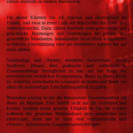
zählen ebenfalls zu meinen Mandanten.
Für meine Klienten bin ich regional und überregional im
Einsatz, und zwar in erster Linie auf dem Gebiet des Zivil- und
Wirtschaftsrechts. Dazu zählen fundierte außergerichtliche und
gerichtliche Beratungen und Vertretungen für private und
gewerbliche Mandanten. Insbesondere hinsichtlich kompetenter
rechtlicher Unterstützung rund um Immobilien können Sie auf
mich zählen.
Vollständige und objektiv ermittelte Sachverhalte sowie
fundiertes Wissen über praktische und wirtschaftliche
Zusammenhänge ermöglichen es mir, auf der Basis der
erforderlichen rechtlichen Kompetenzen, Ihnen zu Ihrem Recht
zu verhelfen, wirtschaftliche Lösungen zu finden und Ihnen vor
allem die notwendigen Entscheidungshilfen zu geben.
Besonders wichtig ist mir die transparente Zusammenarbeit mit
Ihnen als Mandant. Dies betrifft nicht nur die Gebühren und
Kosten, sondern meine gesamte Tätigkeit für Sie. Sie werden
während der gesamten Mandatsdauer stets unterrichtet und
einbezogen, denn nur so kann eine vertrauensvolle und
effektive, zielorientierte Zusammenarbeit erfolgen.