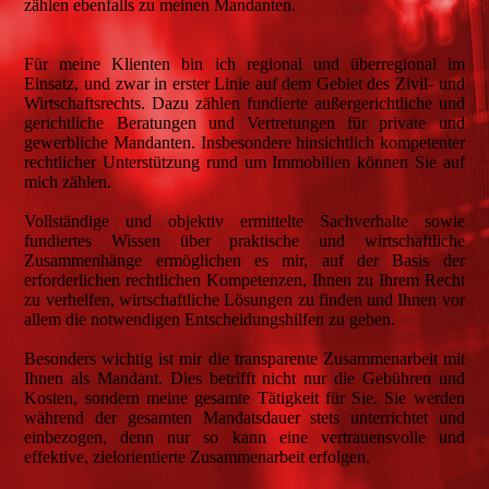
zählen ebenfalls zu meinen Mandanten.
Für meine Klienten bin ich regional und überregional im
Einsatz, und zwar in erster Linie auf dem Gebiet des Zivil- und
Wirtschaftsrechts. Dazu zählen fundierte außergerichtliche und
gerichtliche Beratungen und Vertretungen für private und
gewerbliche Mandanten. Insbesondere hinsichtlich kompetenter
rechtlicher Unterstützung rund um Immobilien können Sie auf
mich zählen.
Vollständige und objektiv ermittelte Sachverhalte sowie
fundiertes Wissen über praktische und wirtschaftliche
Zusammenhänge ermöglichen es mir, auf der Basis der
erforderlichen rechtlichen Kompetenzen, Ihnen zu Ihrem Recht
zu verhelfen, wirtschaftliche Lösungen zu finden und Ihnen vor
allem die notwendigen Entscheidungshilfen zu geben.
Besonders wichtig ist mir die transparente Zusammenarbeit mit
Ihnen als Mandant. Dies betrifft nicht nur die Gebühren und
Kosten, sondern meine gesamte Tätigkeit für Sie. Sie werden
während der gesamten Mandatsdauer stets unterrichtet und
einbezogen, denn nur so kann eine vertrauensvolle und
effektive, zielorientierte Zusammenarbeit erfolgen.