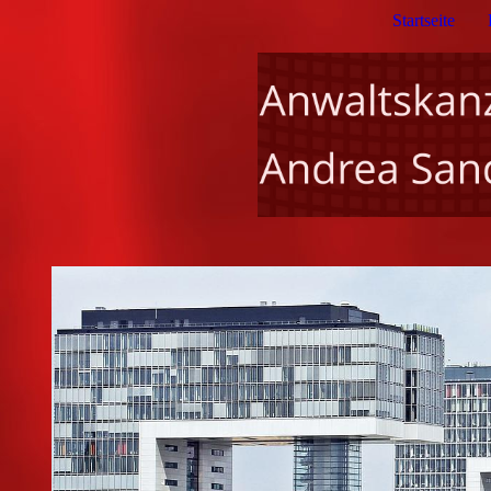
Startseite