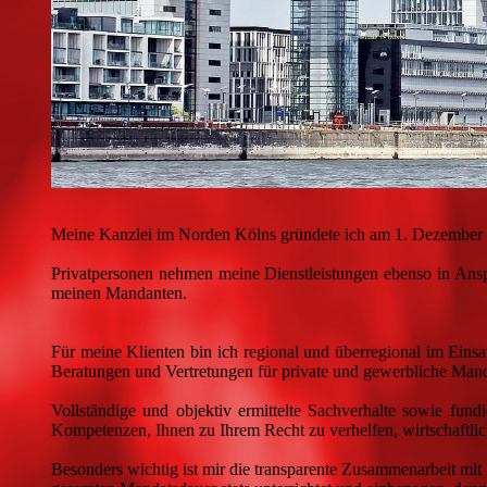
Meine Kanzlei im Norden Kölns gründete ich am 1. Dezember
Privatpersonen nehmen meine Dienstleistungen ebenso in Ans
meinen Mandanten.
Für meine Klienten bin ich regional und überregional im Einsat
Beratungen und Vertretungen für private und gewerbliche Mand
Vollständige und objektiv ermittelte Sachverhalte sowie fund
Kompetenzen, Ihnen zu Ihrem Recht zu verhelfen, wirtschaftli
Besonders wichtig ist mir die transparente Zusammenarbeit mit