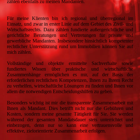
zählen ebenfalls zu meinen Mandanten.
Für meine Klienten bin ich regional und überregional im
Einsatz, und zwar in erster Linie auf dem Gebiet des Zivil- und
Wirtschaftsrechts. Dazu zählen fundierte außergerichtliche und
gerichtliche Beratungen und Vertretungen für private und
gewerbliche Mandanten. Insbesondere hinsichtlich kompetenter
rechtlicher Unterstützung rund um Immobilien können Sie auf
mich zählen.
Vollständige und objektiv ermittelte Sachverhalte sowie
fundiertes Wissen über praktische und wirtschaftliche
Zusammenhänge ermöglichen es mir, auf der Basis der
erforderlichen rechtlichen Kompetenzen, Ihnen zu Ihrem Recht
zu verhelfen, wirtschaftliche Lösungen zu finden und Ihnen vor
allem die notwendigen Entscheidungshilfen zu geben.
Besonders wichtig ist mir die transparente Zusammenarbeit mit
Ihnen als Mandant. Dies betrifft nicht nur die Gebühren und
Kosten, sondern meine gesamte Tätigkeit für Sie. Sie werden
während der gesamten Mandatsdauer stets unterrichtet und
einbezogen, denn nur so kann eine vertrauensvolle und
effektive, zielorientierte Zusammenarbeit erfolgen.