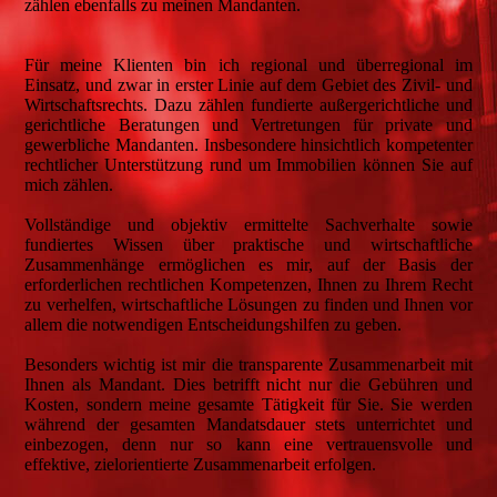
zählen ebenfalls zu meinen Mandanten.
Für meine Klienten bin ich regional und überregional im
Einsatz, und zwar in erster Linie auf dem Gebiet des Zivil- und
Wirtschaftsrechts. Dazu zählen fundierte außergerichtliche und
gerichtliche Beratungen und Vertretungen für private und
gewerbliche Mandanten. Insbesondere hinsichtlich kompetenter
rechtlicher Unterstützung rund um Immobilien können Sie auf
mich zählen.
Vollständige und objektiv ermittelte Sachverhalte sowie
fundiertes Wissen über praktische und wirtschaftliche
Zusammenhänge ermöglichen es mir, auf der Basis der
erforderlichen rechtlichen Kompetenzen, Ihnen zu Ihrem Recht
zu verhelfen, wirtschaftliche Lösungen zu finden und Ihnen vor
allem die notwendigen Entscheidungshilfen zu geben.
Besonders wichtig ist mir die transparente Zusammenarbeit mit
Ihnen als Mandant. Dies betrifft nicht nur die Gebühren und
Kosten, sondern meine gesamte Tätigkeit für Sie. Sie werden
während der gesamten Mandatsdauer stets unterrichtet und
einbezogen, denn nur so kann eine vertrauensvolle und
effektive, zielorientierte Zusammenarbeit erfolgen.