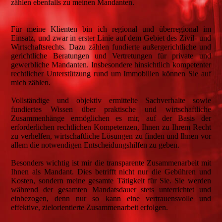
zählen ebenfalls zu meinen Mandanten.
Für meine Klienten bin ich regional und überregional im
Einsatz, und zwar in erster Linie auf dem Gebiet des Zivil- und
Wirtschaftsrechts. Dazu zählen fundierte außergerichtliche und
gerichtliche Beratungen und Vertretungen für private und
gewerbliche Mandanten. Insbesondere hinsichtlich kompetenter
rechtlicher Unterstützung rund um Immobilien können Sie auf
mich zählen.
Vollständige und objektiv ermittelte Sachverhalte sowie
fundiertes Wissen über praktische und wirtschaftliche
Zusammenhänge ermöglichen es mir, auf der Basis der
erforderlichen rechtlichen Kompetenzen, Ihnen zu Ihrem Recht
zu verhelfen, wirtschaftliche Lösungen zu finden und Ihnen vor
allem die notwendigen Entscheidungshilfen zu geben.
Besonders wichtig ist mir die transparente Zusammenarbeit mit
Ihnen als Mandant. Dies betrifft nicht nur die Gebühren und
Kosten, sondern meine gesamte Tätigkeit für Sie. Sie werden
während der gesamten Mandatsdauer stets unterrichtet und
einbezogen, denn nur so kann eine vertrauensvolle und
effektive, zielorientierte Zusammenarbeit erfolgen.