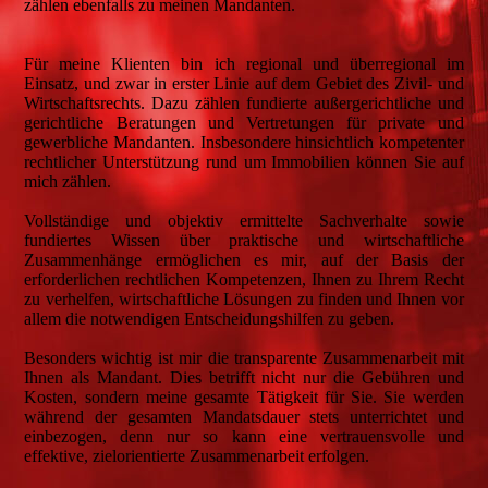
zählen ebenfalls zu meinen Mandanten.
Für meine Klienten bin ich regional und überregional im
Einsatz, und zwar in erster Linie auf dem Gebiet des Zivil- und
Wirtschaftsrechts. Dazu zählen fundierte außergerichtliche und
gerichtliche Beratungen und Vertretungen für private und
gewerbliche Mandanten. Insbesondere hinsichtlich kompetenter
rechtlicher Unterstützung rund um Immobilien können Sie auf
mich zählen.
Vollständige und objektiv ermittelte Sachverhalte sowie
fundiertes Wissen über praktische und wirtschaftliche
Zusammenhänge ermöglichen es mir, auf der Basis der
erforderlichen rechtlichen Kompetenzen, Ihnen zu Ihrem Recht
zu verhelfen, wirtschaftliche Lösungen zu finden und Ihnen vor
allem die notwendigen Entscheidungshilfen zu geben.
Besonders wichtig ist mir die transparente Zusammenarbeit mit
Ihnen als Mandant. Dies betrifft nicht nur die Gebühren und
Kosten, sondern meine gesamte Tätigkeit für Sie. Sie werden
während der gesamten Mandatsdauer stets unterrichtet und
einbezogen, denn nur so kann eine vertrauensvolle und
effektive, zielorientierte Zusammenarbeit erfolgen.