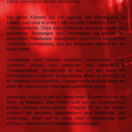
zählen ebenfalls zu meinen Mandanten.
Für meine Klienten bin ich regional und überregional im
Einsatz, und zwar in erster Linie auf dem Gebiet des Zivil- und
Wirtschaftsrechts. Dazu zählen fundierte außergerichtliche und
gerichtliche Beratungen und Vertretungen für private und
gewerbliche Mandanten. Insbesondere hinsichtlich kompetenter
rechtlicher Unterstützung rund um Immobilien können Sie auf
mich zählen.
Vollständige und objektiv ermittelte Sachverhalte sowie
fundiertes Wissen über praktische und wirtschaftliche
Zusammenhänge ermöglichen es mir, auf der Basis der
erforderlichen rechtlichen Kompetenzen, Ihnen zu Ihrem Recht
zu verhelfen, wirtschaftliche Lösungen zu finden und Ihnen vor
allem die notwendigen Entscheidungshilfen zu geben.
Besonders wichtig ist mir die transparente Zusammenarbeit mit
Ihnen als Mandant. Dies betrifft nicht nur die Gebühren und
Kosten, sondern meine gesamte Tätigkeit für Sie. Sie werden
während der gesamten Mandatsdauer stets unterrichtet und
einbezogen, denn nur so kann eine vertrauensvolle und
effektive, zielorientierte Zusammenarbeit erfolgen.