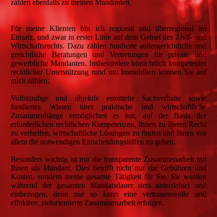
zählen ebenfalls zu meinen Mandanten.
Für meine Klienten bin ich regional und überregional im
Einsatz, und zwar in erster Linie auf dem Gebiet des Zivil- und
Wirtschaftsrechts. Dazu zählen fundierte außergerichtliche und
gerichtliche Beratungen und Vertretungen für private und
gewerbliche Mandanten. Insbesondere hinsichtlich kompetenter
rechtlicher Unterstützung rund um Immobilien können Sie auf
mich zählen.
Vollständige und objektiv ermittelte Sachverhalte sowie
fundiertes Wissen über praktische und wirtschaftliche
Zusammenhänge ermöglichen es mir, auf der Basis der
erforderlichen rechtlichen Kompetenzen, Ihnen zu Ihrem Recht
zu verhelfen, wirtschaftliche Lösungen zu finden und Ihnen vor
allem die notwendigen Entscheidungshilfen zu geben.
Besonders wichtig ist mir die transparente Zusammenarbeit mit
Ihnen als Mandant. Dies betrifft nicht nur die Gebühren und
Kosten, sondern meine gesamte Tätigkeit für Sie. Sie werden
während der gesamten Mandatsdauer stets unterrichtet und
einbezogen, denn nur so kann eine vertrauensvolle und
effektive, zielorientierte Zusammenarbeit erfolgen.