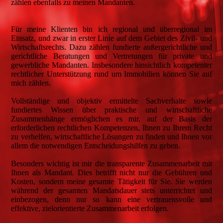
zählen ebenfalls zu meinen Mandanten.
Für meine Klienten bin ich regional und überregional im
Einsatz, und zwar in erster Linie auf dem Gebiet des Zivil- und
Wirtschaftsrechts. Dazu zählen fundierte außergerichtliche und
gerichtliche Beratungen und Vertretungen für private und
gewerbliche Mandanten. Insbesondere hinsichtlich kompetenter
rechtlicher Unterstützung rund um Immobilien können Sie auf
mich zählen.
Vollständige und objektiv ermittelte Sachverhalte sowie
fundiertes Wissen über praktische und wirtschaftliche
Zusammenhänge ermöglichen es mir, auf der Basis der
erforderlichen rechtlichen Kompetenzen, Ihnen zu Ihrem Recht
zu verhelfen, wirtschaftliche Lösungen zu finden und Ihnen vor
allem die notwendigen Entscheidungshilfen zu geben.
Besonders wichtig ist mir die transparente Zusammenarbeit mit
Ihnen als Mandant. Dies betrifft nicht nur die Gebühren und
Kosten, sondern meine gesamte Tätigkeit für Sie. Sie werden
während der gesamten Mandatsdauer stets unterrichtet und
einbezogen, denn nur so kann eine vertrauensvolle und
effektive, zielorientierte Zusammenarbeit erfolgen.